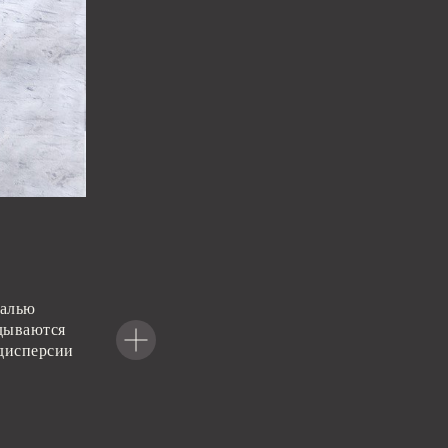
уалью
адываются
 дисперсии